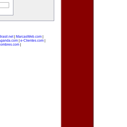
rasil.net
|
MarcasWeb.com
|
aganda.com
|
e-Clientes.com
|
Nombres.com
|