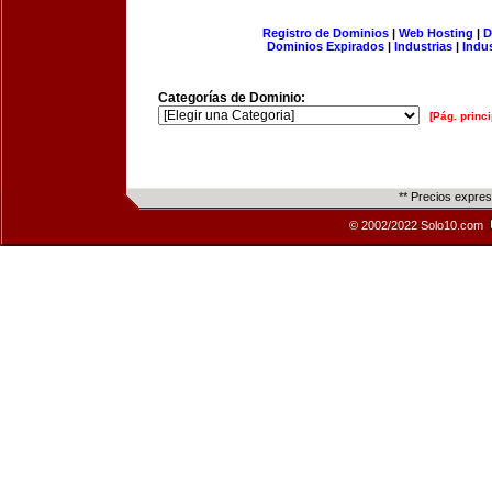
Registro de Dominios
|
Web Hosting
|
D
Dominios Expirados
|
Industrias
|
Indu
Categorías de Dominio:
[Pág. princi
** Precios expre
© 2002/2022 Solo10.com